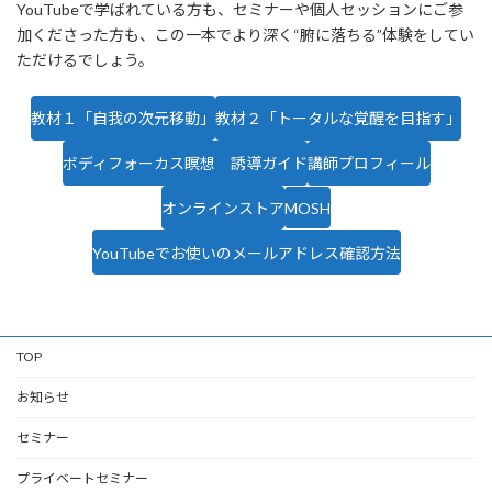
YouTubeで学ばれている方も、セミナーや個人セッションにご参
加くださった方も、この一本でより深く“腑に落ちる”体験をしてい
ただけるでしょう。
教材１「自我の次元移動」
教材２「トータルな覚醒を目指す」
ボディフォーカス瞑想 誘導ガイド
講師プロフィール
MOSH
オンラインストア
YouTubeでお使いのメールアドレス確認方法
TOP
お知らせ
セミナー
プライベートセミナー