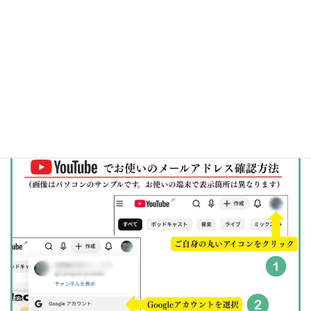
銀行振込ご希望の場合は、
MOSH
か
メール
よりお申込みくださ
い。
MOSHでも販売しております。
→
https://mosh.jp/services/350161
MOSHならGoogleアカウント不要
（MOSHの登録は要ります。ク
レジットカード決済・MOSH発行口座への銀行振込です。）