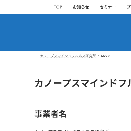
コ
ナ
TOP
お知らせ
セミナー
プ
ン
ビ
テ
ゲ
ン
ー
ツ
シ
へ
ョ
ス
ン
キ
に
カノープスマインドフルネス研究所
About
ッ
移
プ
動
カノープスマインドフ
事業者名