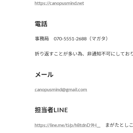
https://canopusmind.net
電話
事務局 070-5551-2688（マガタ）
折り返すことが多い為、非通知不可にしてお
メール
canopusmind@gmail.com
担当者LINE
https://line.me/ti/p/h8tdnD9H__
まがたとしこLIN