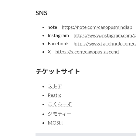
SNS
note
https://note.com/canopusmindlab
Instagram
https://www.instagram.com/
Facebook
https://www.facebook.com/
X
https://x.com/canopus_ascend
チケットサイト
ストア
Peatix
こくちーず
ジモティー
MOSH