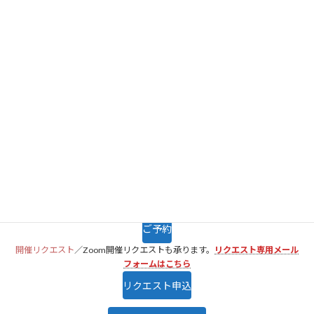
:
お申込みはお早めに
https://canopusmind.net/seminar
開催日
種類
8/4（火）
覚醒セミナー
8/22（土）
覚醒セミナー
上記以外はリクエストをお寄せください
ご予約
開催リクエスト
／Zoom開催リクエストも承ります。
リクエスト専用メール
フォームはこちら
リクエスト申込