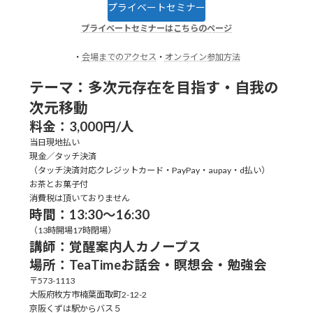
プライベートセミナー
プライベートセミナーはこちらのページ
・
会場までのアクセス
・
オンライン参加方法
テーマ：多次元存在を目指す・自我の
次元移動
料金：3,000円/人
当日現地払い
現金／タッチ決済
（タッチ決済対応クレジットカード・PayPay・aupay・d払い）
お茶とお菓子付
消費税は頂いておりません
時間：13:30～16:30
（13時開場17時閉場）
講師：覚醒案内人カノープス
場所：TeaTimeお話会・瞑想会・勉強会
〒573-1113
大阪府枚方市楠葉面取町2-12-2
京阪くずは駅からバス５