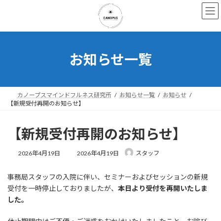
コ
ナ
ン
ビ
テ
ゲ
ン
ー
ツ
シ
へ
ョ
お知らせ一覧
ス
ン
キ
に
ッ
移
プ
動
カノープスマインドフルネス研究所
お知らせ一覧
お知らせ
【新規受付再開のお知らせ】
【新規受付再開のお知らせ】
最
2026年4月19日
2026年4月19日
スタッフ
終
更
事務局スタッフの入院に伴い、セミナーおよびセッションの新規
新
日
受付を一時停止しておりましたが、
本日より受付を再開いたしま
時
した。
: