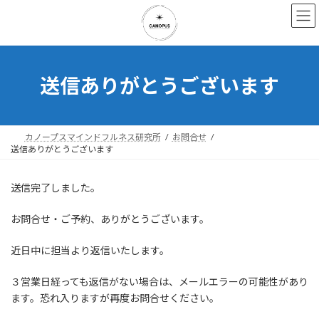
コ
ナ
ン
ビ
テ
ゲ
ン
ー
ツ
シ
へ
ョ
送信ありがとうございます
ス
ン
キ
に
ッ
移
プ
動
カノープスマインドフルネス研究所
お問合せ
送信ありがとうございます
送信完了しました。
お問合せ・ご予約、ありがとうございます。
近日中に担当より返信いたします。
３営業日経っても返信がない場合は、メールエラーの可能性があり
ます。恐れ入りますが再度お問合せください。