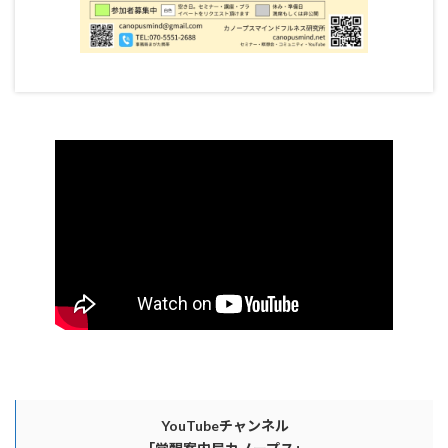
YouTubeチャンネル